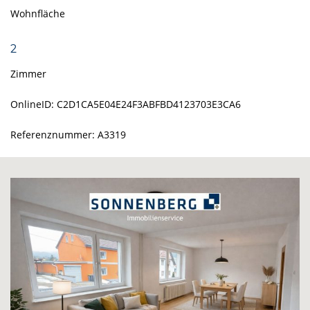
Wohnfläche
2
Zimmer
OnlineID: C2D1CA5E04E24F3ABFBD4123703E3CA6
Referenznummer: A3319